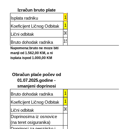
Izračun bruto plate
Isplata radniku
Koeficijent Ličnog Odbitak
Lični odbitak
Bruto dohodak radnika
Napomena:bruto ne moze biti
manji od 1.562,00 KM, a ni
isplata ispod 1.000,00 KM
Obračun plaće počev od
01.07.2025.godine -
smanjeni doprinosi
Bruto dohodak radnika
Koeficijent Ličnog Odbitak
Lični odbitak
Doprinosima iz osnovice
(na teret osiguranika)
Doprinosi za penzijsko i