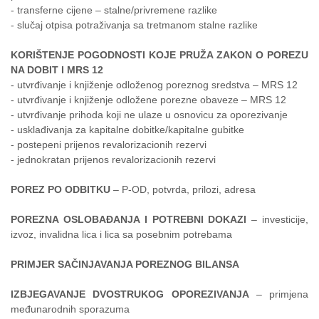
- transferne cijene – stalne/privremene razlike
- slučaj otpisa potraživanja sa tretmanom stalne razlike
KORIŠTENJE POGODNOSTI KOJE PRUŽA ZAKON O POREZU
NA DOBIT I MRS 12
- utvrđivanje i knjiženje odloženog poreznog sredstva – MRS 12
- utvrđivanje i knjiženje odložene porezne obaveze – MRS 12
- utvrđivanje prihoda koji ne ulaze u osnovicu za oporezivanje
- usklađivanja za kapitalne dobitke/kapitalne gubitke
- postepeni prijenos revalorizacionih rezervi
- jednokratan prijenos revalorizacionih rezervi
POREZ PO ODBITKU
– P-OD, potvrda, prilozi, adresa
POREZNA OSLOBAĐANJA I POTREBNI DOKAZI
– investicije,
izvoz, invalidna lica i lica sa posebnim potrebama
PRIMJER SAČINJAVANJA POREZNOG BILANSA
IZBJEGAVANJE DVOSTRUKOG OPOREZIVANJA
– primjena
međunarodnih sporazuma