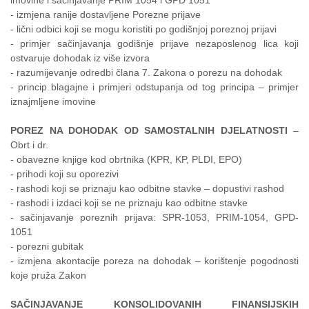
imovine i sačinjavanje PRIM 1054 i GPD 1051
- izmjena ranije dostavljene Porezne prijave
- lični odbici koji se mogu koristiti po godišnjoj poreznoj prijavi
- primjer sačinjavanja godišnje prijave nezaposlenog lica koji
ostvaruje dohodak iz više izvora
- razumijevanje odredbi člana 7. Zakona o porezu na dohodak
- princip blagajne i primjeri odstupanja od tog principa – primjer
iznajmljene imovine
POREZ NA DOHODAK OD SAMOSTALNIH DJELATNOSTI
–
Obrt i dr.
- obavezne knjige kod obrtnika (KPR, KP, PLDI, EPO)
- prihodi koji su oporezivi
- rashodi koji se priznaju kao odbitne stavke – dopustivi rashod
- rashodi i izdaci koji se ne priznaju kao odbitne stavke
- sačinjavanje poreznih prijava: SPR-1053, PRIM-1054, GPD-
1051
- porezni gubitak
- izmjena akontacije poreza na dohodak – korištenje pogodnosti
koje pruža Zakon
SAČINJAVANJE KONSOLIDOVANIH FINANSIJSKIH