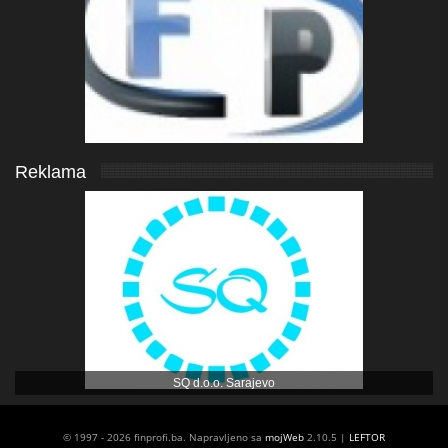
Reklama
SQ d.o.o. Sarajevo
© 1997 - 2026 finprofi.ba. Napravljeno sa
mojWeb
2.10.5 |
LEFTOR