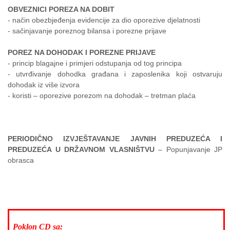
OBVEZNICI POREZA NA DOBIT
- način obezbjeđenja evidencije za dio oporezive djelatnosti
- sačinjavanje poreznog bilansa i porezne prijave
POREZ NA DOHODAK I POREZNE PRIJAVE
- princip blagajne i primjeri odstupanja od tog principa
- utvrđivanje dohodka građana i zaposlenika koji ostvaruju
dohodak iz više izvora
- koristi – oporezive porezom na dohodak – tretman plaća
PERIODIČNO IZVJEŠTAVANJE JAVNIH PREDUZEĆA I
PREDUZEĆA U DRŽAVNOM VLASNIŠTVU
– Popunjavanje JP
obrasca
Poklon CD sa: