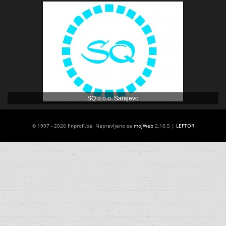
SQ d.o.o. Sarajevo
© 1997 - 2026 finprofi.ba. Napravljeno sa
mojWeb
2.10.5 |
LEFTOR