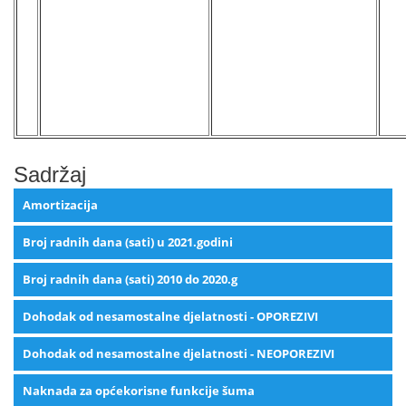
Sadržaj
Amortizacija
Broj radnih dana (sati) u 2021.godini
Broj radnih dana (sati) 2010 do 2020.g
Dohodak od nesamostalne djelatnosti - OPOREZIVI
Dohodak od nesamostalne djelatnosti - NEOPOREZIVI
Naknada za općekorisne funkcije šuma