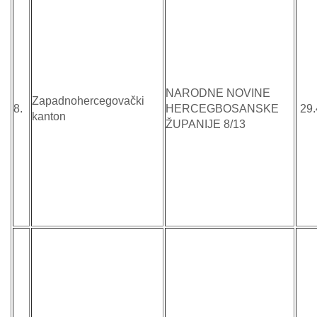
NARODNE NOVINE
Zapadnohercegovački
8.
HERCEGBOSANSKE
29.
kanton
ŽUPANIJE 8/13