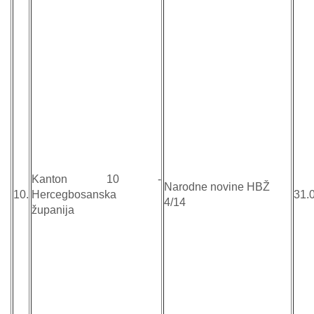
Kanton 10 -
Narodne novine HBŽ
10.
Hercegbosanska
31.
4/14
županija