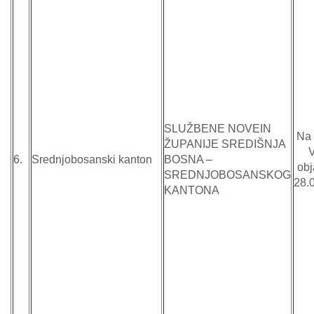
SLUŽBENE NOVEIN
Na 
ŽUPANIJE SREDIŠNJA
6.
Srednjobosanski kanton
BOSNA –
obj
SREDNJOBOSANSKOG
28.
KANTONA