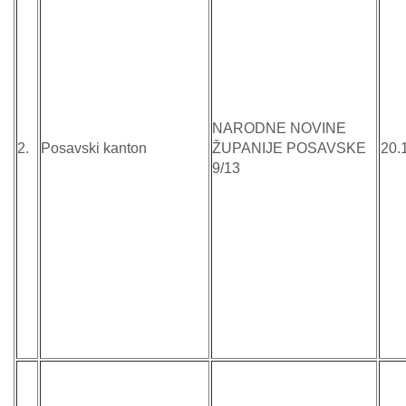
NARODNE NOVINE
2.
Posavski kanton
ŽUPANIJE POSAVSKE
20.
9/13