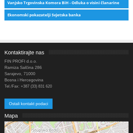
Vanjsko Trgovinska Komora BiH - Odluka o visini članarine
Ekonomski pokazatelji Svjetska banka
Kontaktirajte nas
FIN PROFI d.o.o.
Ramiza Salčina 286
Sarajevo, 71000
Bosna i Hercegovina
Tel./Fax:
+387 (33) 831 620
Ostali kontakt podaci
Mapa