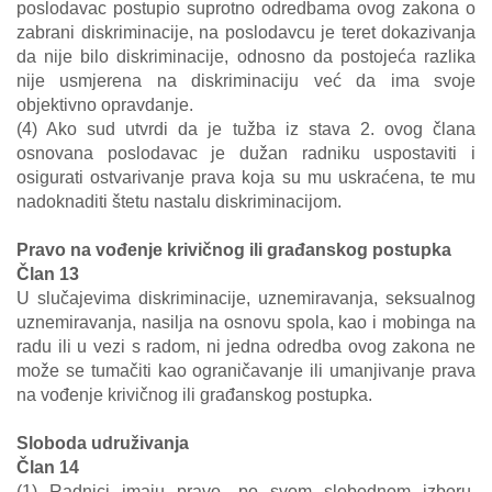
poslodavac postupio suprotno odredbama ovog zakona o
zabrani diskriminacije, na poslodavcu je teret dokazivanja
da nije bilo diskriminacije, odnosno da postojeća razlika
nije usmjerena na diskriminaciju već da ima svoje
objektivno opravdanje.
(4) Ako sud utvrdi da je tužba iz stava 2. ovog člana
osnovana poslodavac je dužan radniku uspostaviti i
osigurati ostvarivanje prava koja su mu uskraćena, te mu
nadoknaditi štetu nastalu diskriminacijom.
Pravo na vođenje krivičnog ili građanskog postupka
Član 13
U slučajevima diskriminacije, uznemiravanja, seksualnog
uznemiravanja, nasilja na osnovu spola, kao i mobinga na
radu ili u vezi s radom, ni jedna odredba ovog zakona ne
može se tumačiti kao ograničavanje ili umanjivanje prava
na vođenje krivičnog ili građanskog postupka.
Sloboda udruživanja
Član 14
(1) Radnici imaju pravo, po svom slobodnom izboru,