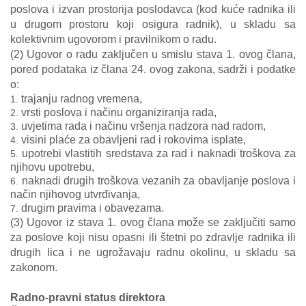
poslova i izvan prostorija poslodavca (kod kuće radnika ili
u drugom prostoru koji osigura radnik), u skladu sa
kolektivnim ugovorom i pravilnikom o radu.
(2) Ugovor o radu zaključen u smislu stava 1. ovog člana,
pored podataka iz člana 24. ovog zakona, sadrži i podatke
o:
trajanju radnog vremena,
vrsti poslova i načinu organiziranja rada,
uvjetima rada i načinu vršenja nadzora nad radom,
visini plaće za obavljeni rad i rokovima isplate,
upotrebi vlastitih sredstava za rad i naknadi troškova za
njihovu upotrebu,
naknadi drugih troškova vezanih za obavljanje poslova i
način njihovog utvrđivanja,
drugim pravima i obavezama.
(3) Ugovor iz stava 1. ovog člana može se zaključiti samo
za poslove koji nisu opasni ili štetni po zdravlje radnika ili
drugih lica i ne ugrožavaju radnu okolinu, u skladu sa
zakonom.
Radno-pravni status direktora