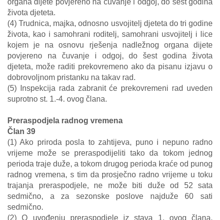
organa dijete povjereno na čuvanje i odgoj, do šest godina
života djeteta.
(4) Trudnica, majka, odnosno usvojitelj djeteta do tri godine
života, kao i samohrani roditelj, samohrani usvojitelj i lice
kojem je na osnovu rješenja nadležnog organa dijete
povjereno na čuvanje i odgoj, do šest godina života
djeteta, može raditi prekovremeno ako da pisanu izjavu o
dobrovoljnom pristanku na takav rad.
(5) Inspekcija rada zabranit će prekovremeni rad uveden
suprotno st. 1.-4. ovog člana.
Preraspodjela radnog vremena
Član 39
(1) Ako priroda posla to zahtijeva, puno i nepuno radno
vrijeme može se preraspodijeliti tako da tokom jednog
perioda traje duže, a tokom drugog perioda kraće od punog
radnog vremena, s tim da prosječno radno vrijeme u toku
trajanja preraspodjele, ne može biti duže od 52 sata
sedmično, a za sezonske poslove najduže 60 sati
sedmično.
(2) O uvođenju preraspodjele iz stava 1. ovog člana,