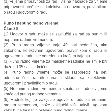
(3) Vrijeme pripravnosti za rad i visina naknade za vrijeme
pripravnosti uređuje se kolektivnim ugovorom, pravilnikom
o radu i ugovorom o radu.
Puno i nepuno radno vrijeme
Član 36
(1) Ugovor o radu može se zaključiti za rad sa punim ili
nepunim radnim vremenom.
(2) Puno radno vrijeme traje 40 sati sedmično, ako
zakonom, kolektivnim ugovorom, pravilnikom o radu ili
ugovorom o radu nije određeno u kraćem trajanju.
(3) Puno radno vrijeme za maloljetne radnike ne smije biti
duže od 35 sati sedmično.
(4) Puno radno vrijeme može se rasporediti na pet,
odnosno šest radnih dana u skladu sa kolektivnim
ugovorom i pravilnikom o radu.
(5) Nepunim radnim vremenom smatra se radno vrijeme
kraće od punog radnog vremena.
(6) Radnik koji je zaključio ugovor o radu sa nepunim
radnim vremenom, može zaključiti više takvih ugovora
kako bi na taj način ostvario puno radno vrijeme.