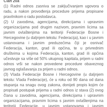
Član 20a
(1) Radni odnos zasniva se zaključivanjem ugovora o
radu, a nakon provođenja procedure prijema propisane
pravilnikom o radu poslodavca.
(2) U zavodima, agencijama, direkcijama i upravnim
organizacijama pod drugim nazivom, pravnim licima sa
javnim ovlaštenjima na teritoriji Federacije Bosne i
Hercegovine (u daljnjem tekstu: Federacija), kao i u javnim
ustanovama i javnim preduzećima čiji je osnivač
Federacija, kanton, grad ili općina, te u privrednim
društvima u kojima Federacija, kanton, grad ili općina
učestvuje sa više od 50% ukupnog kapitala, prijem u radni
odnos vrši se nakon provedene procedure obaveznog
javnog oglašavanja za prijem u radni odnos.
(3) Vlada Federacije Bosne i Hercegovine (u daljnjem
tekstu: Vlada Federacije), će u roku od 90 dana od dana
stupanja na snagu ovog zakona, donijeti propis kojim će
propisati postupak prijema u radni odnos iz stava (2) ovog
člana u zavodima, agencijama, direkcijama i upravnim
organizacijama, pravnim licima s javnim ovlaštenjima na
teritoriji Federacije, u javnim ustanovama i javnim