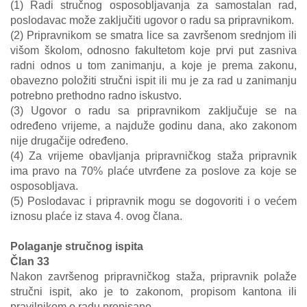
(1) Radi stručnog osposobljavanja za samostalan rad,
poslodavac može zaključiti ugovor o radu sa pripravnikom.
(2) Pripravnikom se smatra lice sa završenom srednjom ili
višom školom, odnosno fakultetom koje prvi put zasniva
radni odnos u tom zanimanju, a koje je prema zakonu,
obavezno položiti stručni ispit ili mu je za rad u zanimanju
potrebno prethodno radno iskustvo.
(3) Ugovor o radu sa pripravnikom zaključuje se na
određeno vrijeme, a najduže godinu dana, ako zakonom
nije drugačije određeno.
(4) Za vrijeme obavljanja pripravničkog staža pripravnik
ima pravo na 70% plaće utvrđene za poslove za koje se
osposobljava.
(5) Poslodavac i pripravnik mogu se dogovoriti i o većem
iznosu plaće iz stava 4. ovog člana.
Polaganje stručnog ispita
Član 33
Nakon završenog pripravničkog staža, pripravnik polaže
stručni ispit, ako je to zakonom, propisom kantona ili
pravilnikom o radu propisano.