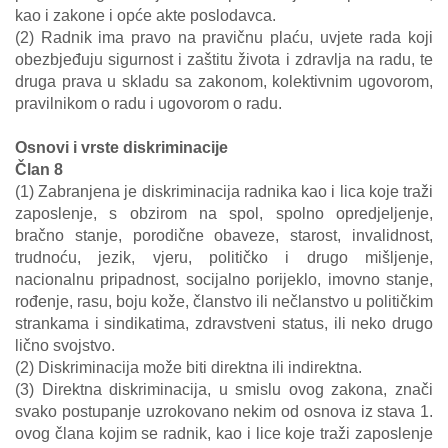
kao i zakone i opće akte poslodavca.
(2) Radnik ima pravo na pravičnu plaću, uvjete rada koji
obezbjeđuju sigurnost i zaštitu života i zdravlja na radu, te
druga prava u skladu sa zakonom, kolektivnim ugovorom,
pravilnikom o radu i ugovorom o radu.
Osnovi i vrste diskriminacije
Član 8
(1) Zabranjena je diskriminacija radnika kao i lica koje traži
zaposlenje, s obzirom na spol, spolno opredjeljenje,
bračno stanje, porodične obaveze, starost, invalidnost,
trudnoću, jezik, vjeru, političko i drugo mišljenje,
nacionalnu pripadnost, socijalno porijeklo, imovno stanje,
rođenje, rasu, boju kože, članstvo ili nečlanstvo u političkim
strankama i sindikatima, zdravstveni status, ili neko drugo
lično svojstvo.
(2) Diskriminacija može biti direktna ili indirektna.
(3) Direktna diskriminacija, u smislu ovog zakona, znači
svako postupanje uzrokovano nekim od osnova iz stava 1.
ovog člana kojim se radnik, kao i lice koje traži zaposlenje