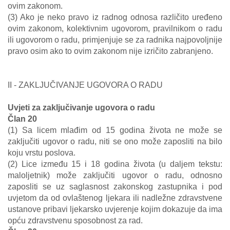
ovim zakonom.
(3) Ako je neko pravo iz radnog odnosa različito uređeno
ovim zakonom, kolektivnim ugovorom, pravilnikom o radu
ili ugovorom o radu, primjenjuje se za radnika najpovoljnije
pravo osim ako to ovim zakonom nije izričito zabranjeno.
II - ZAKLJUČIVANJE UGOVORA O RADU
Uvjeti za zaključivanje ugovora o radu
Član 20
(1) Sa licem mlađim od 15 godina života ne može se
zaključiti ugovor o radu, niti se ono može zaposliti na bilo
koju vrstu poslova.
(2) Lice između 15 i 18 godina života (u daljem tekstu:
maloljetnik) može zaključiti ugovor o radu, odnosno
zaposliti se uz saglasnost zakonskog zastupnika i pod
uvjetom da od ovlaštenog ljekara ili nadležne zdravstvene
ustanove pribavi ljekarsko uvjerenje kojim dokazuje da ima
opću zdravstvenu sposobnost za rad.