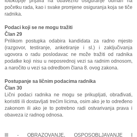
fotokopije prijava na obavezno osiguranje odmah na
početku rada, kao i svake promjene osiguranja koja se tiče
radnika.
Podaci koji se ne mogu tražiti
Član 29
Prilikom postupka odabira kandidata za radno mjesto
(razgovor, testiranje, anketiranje i sl.) i zaključivanja
ugovora o radu poslodavac ne može tražiti od radnika
podatke koji nisu u neposrednoj vezi sa radnim odnosom,
a naročito u vezi sa odredbom člana 8. ovog zakona.
Postupanje sa ličnim podacima radnika
Član 30
Lični podaci radnika ne mogu se prikupljati, obrađivati,
koristiti ili dostavljati trećim licima, osim ako je to određeno
zakonom ili ako je to potrebno radi ostvarivanja prava i
obaveza iz radnog odnosa.
III - OBRAZOVANJE, OSPOSOBLJAVANJE I