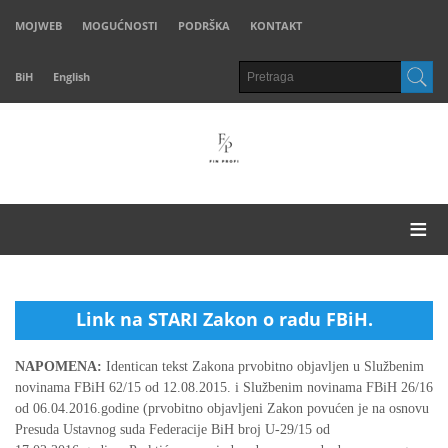
MOJWEB
MOGUĆNOSTI
PODRŠKA
KONTAKT
BiH
English
≡
Link na STARI Zakon o radu FBiH.
NAPOMENA:
Identican tekst Zakona prvobitno objavljen u Službenim
novinama FBiH 62/15 od 12.08.2015. i Službenim novinama FBiH 26/16
od 06.04.2016.godine (prvobitno objavljeni Zakon povućen je na osnovu
Presuda Ustavnog suda Federacije BiH broj U-29/15 od