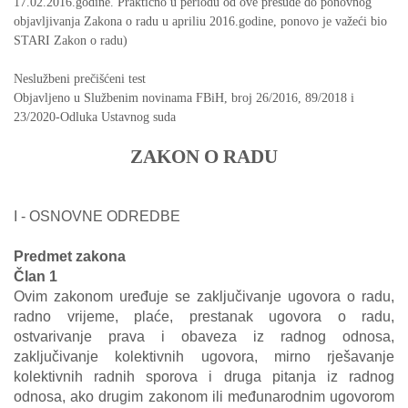
17.02.2016.godine. Praktićno u periodu od ove presude do ponovnog
objavljivanja Zakona o radu u apriliu 2016.godine, ponovo je važeći bio
STARI Zakon o radu)
Neslužbeni prečišćeni test
Objavljeno u Službenim novinama FBiH, broj 26/2016, 89/2018 i
23/2020-Odluka Ustavnog suda
ZAKON O RADU
I - OSNOVNE ODREDBE
Predmet zakona
Član 1
Ovim zakonom uređuje se zaključivanje ugovora o radu,
radno vrijeme, plaće, prestanak ugovora o radu,
ostvarivanje prava i obaveza iz radnog odnosa,
zaključivanje kolektivnih ugovora, mirno rješavanje
kolektivnih radnih sporova i druga pitanja iz radnog
odnosa, ako drugim zakonom ili međunarodnim ugovorom