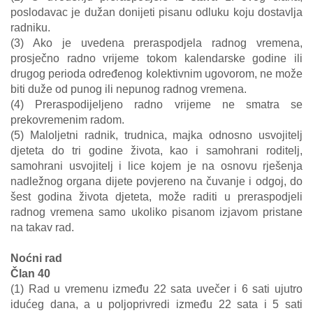
poslodavac je dužan donijeti pisanu odluku koju dostavlja
radniku.
(3) Ako je uvedena preraspodjela radnog vremena,
prosječno radno vrijeme tokom kalendarske godine ili
drugog perioda određenog kolektivnim ugovorom, ne može
biti duže od punog ili nepunog radnog vremena.
(4) Preraspodijeljeno radno vrijeme ne smatra se
prekovremenim radom.
(5) Maloljetni radnik, trudnica, majka odnosno usvojitelj
djeteta do tri godine života, kao i samohrani roditelj,
samohrani usvojitelj i lice kojem je na osnovu rješenja
nadležnog organa dijete povjereno na čuvanje i odgoj, do
šest godina života djeteta, može raditi u preraspodjeli
radnog vremena samo ukoliko pisanom izjavom pristane
na takav rad.
Noćni rad
Član 40
(1) Rad u vremenu između 22 sata uvečer i 6 sati ujutro
idućeg dana, a u poljoprivredi između 22 sata i 5 sati