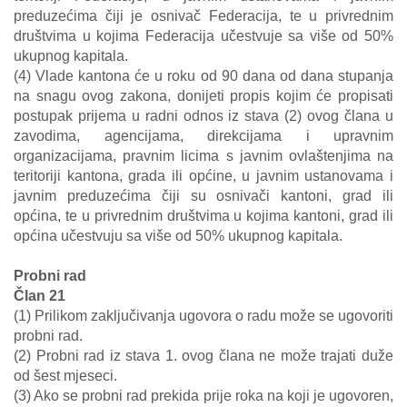
preduzećima čiji je osnivač Federacija, te u privrednim
društvima u kojima Federacija učestvuje sa više od 50%
ukupnog kapitala.
(4) Vlade kantona će u roku od 90 dana od dana stupanja
na snagu ovog zakona, donijeti propis kojim će propisati
postupak prijema u radni odnos iz stava (2) ovog člana u
zavodima, agencijama, direkcijama i upravnim
organizacijama, pravnim licima s javnim ovlaštenjima na
teritoriji kantona, grada ili općine, u javnim ustanovama i
javnim preduzećima čiji su osnivači kantoni, grad ili
općina, te u privrednim društvima u kojima kantoni, grad ili
općina učestvuju sa više od 50% ukupnog kapitala.
Probni rad
Član 21
(1) Prilikom zaključivanja ugovora o radu može se ugovoriti
probni rad.
(2) Probni rad iz stava 1. ovog člana ne može trajati duže
od šest mjeseci.
(3) Ako se probni rad prekida prije roka na koji je ugovoren,