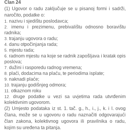
Član 24
(1) Ugovor o radu zaključuje se u pisanoj formi i sadrži,
naročito, podatke o:
nazivu i sjedištu poslodavca;
imenu i prezimenu, prebivalištu odnosno boravištu
radnika;
trajanju ugovora o radu;
danu otpočinjanja rada;
mjestu rada;
radnom mjestu na koje se radnik zapošljava i kratak opis
poslova;
dužini i rasporedu radnog vremena;
plaći, dodacima na plaću, te periodima isplate;
naknadi plaće;
trajanju godišnjeg odmora;
otkaznom roku
druge podatke u vezi sa uvjetima rada utvrđenim
kolektivnim ugovorom.
(2) Umjesto podataka iz st. 1. tač. g., h., i., j., k. i l. ovog
člana, može se u ugovoru o radu naznačiti odgovarajući
član zakona, kolektivnog ugovora ili pravilnika o radu,
kojim su uređena ta pitanja.