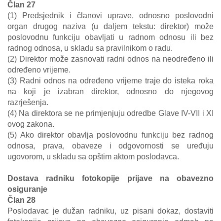
Član 27
(1) Predsjednik i članovi uprave, odnosno poslovodni
organ drugog naziva (u daljem tekstu: direktor) može
poslovodnu funkciju obavljati u radnom odnosu ili bez
radnog odnosa, u skladu sa pravilnikom o radu.
(2) Direktor može zasnovati radni odnos na neodređeno ili
određeno vrijeme.
(3) Radni odnos na određeno vrijeme traje do isteka roka
na koji je izabran direktor, odnosno do njegovog
razrješenja.
(4) Na direktora se ne primjenjuju odredbe Glave IV-VII i XI
ovog zakona.
(5) Ako direktor obavlja poslovodnu funkciju bez radnog
odnosa, prava, obaveze i odgovornosti se uređuju
ugovorom, u skladu sa opštim aktom poslodavca.
Dostava radniku fotokopije prijave na obavezno
osiguranje
Član 28
Poslodavac je dužan radniku, uz pisani dokaz, dostaviti