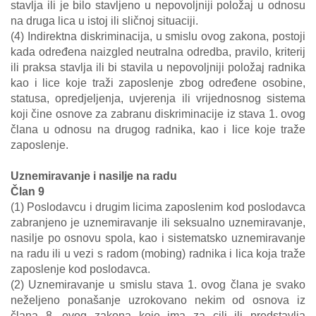
stavlja ili je bilo stavljeno u nepovoljniji položaj u odnosu
na druga lica u istoj ili sličnoj situaciji.
(4) Indirektna diskriminacija, u smislu ovog zakona, postoji
kada određena naizgled neutralna odredba, pravilo, kriterij
ili praksa stavlja ili bi stavila u nepovoljniji položaj radnika
kao i lice koje traži zaposlenje zbog određene osobine,
statusa, opredjeljenja, uvjerenja ili vrijednosnog sistema
koji čine osnove za zabranu diskriminacije iz stava 1. ovog
člana u odnosu na drugog radnika, kao i lice koje traže
zaposlenje.
Uznemiravanje i nasilje na radu
Član 9
(1) Poslodavcu i drugim licima zaposlenim kod poslodavca
zabranjeno je uznemiravanje ili seksualno uznemiravanje,
nasilje po osnovu spola, kao i sistematsko uznemiravanje
na radu ili u vezi s radom (mobing) radnika i lica koja traže
zaposlenje kod poslodavca.
(2) Uznemiravanje u smislu stava 1. ovog člana je svako
neželjeno ponašanje uzrokovano nekim od osnova iz
člana 8. ovog zakona koje ima za cilj ili predstavlja