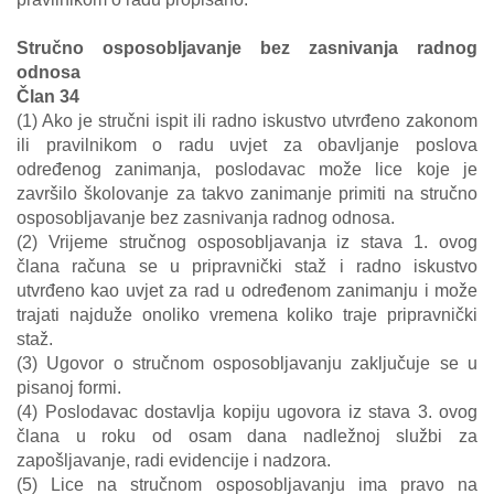
Stručno osposobljavanje bez zasnivanja radnog
odnosa
Član 34
(1) Ako je stručni ispit ili radno iskustvo utvrđeno zakonom
ili pravilnikom o radu uvjet za obavljanje poslova
određenog zanimanja, poslodavac može lice koje je
završilo školovanje za takvo zanimanje primiti na stručno
osposobljavanje bez zasnivanja radnog odnosa.
(2) Vrijeme stručnog osposobljavanja iz stava 1. ovog
člana računa se u pripravnički staž i radno iskustvo
utvrđeno kao uvjet za rad u određenom zanimanju i može
trajati najduže onoliko vremena koliko traje pripravnički
staž.
(3) Ugovor o stručnom osposobljavanju zaključuje se u
pisanoj formi.
(4) Poslodavac dostavlja kopiju ugovora iz stava 3. ovog
člana u roku od osam dana nadležnoj službi za
zapošljavanje, radi evidencije i nadzora.
(5) Lice na stručnom osposobljavanju ima pravo na