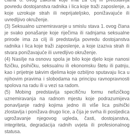
povredu dostojanstva radnika i lica koje traži zaposlenje, a
koje uzrokuje strah ili neprijateljsko, ponižavajuće ili
uvredljivo okruženje.
(3) Seksualno uznemiravanje u smislu stava 1. ovog člana
je svako ponašanje koje riječima ili radnjama seksualne
prirode ima za cilj ili predstavlja povredu dostojanstva
radnika i lica koje traži zaposlenje, a koje izaziva strah ili
stvara ponižavajuće ili uvredljivo okruženje.
(4) Nasilje na osnovu spola je bilo koje djelo koje nanosi
fizičku, psihičku, seksualnu ili ekonomsku štetu ili patnju,
kao i prijetnje takvim djelima koje ozbiljno sputavaju lica u
njihovim pravima i slobodama na principu ravnopravnosti
spolova na radu ili u vezi sa radom.
(5) Mobing predstavlja specifičnu formu nefizičkog
uznemiravanja na radnom mjestu koje podrazumijeva
ponavljanje radnji kojima jedno ili više lica psihički
zlostavlja i ponižava drugo lice, a čija je svrha ili posljedica
ugrožavanje njegovog ugleda, časti, dostojanstva,
integriteta, degradacija radnih uvjeta ili profesionalnog
statusa.