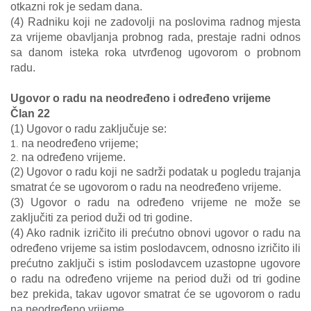
otkazni rok je sedam dana.
(4) Radniku koji ne zadovolji na poslovima radnog mjesta
za vrijeme obavljanja probnog rada, prestaje radni odnos
sa danom isteka roka utvrđenog ugovorom o probnom
radu.
Ugovor o radu na neodređeno i određeno vrijeme
Član 22
(1) Ugovor o radu zaključuje se:
na neodređeno vrijeme;
na određeno vrijeme.
(2) Ugovor o radu koji ne sadrži podatak u pogledu trajanja
smatrat će se ugovorom o radu na neodređeno vrijeme.
(3) Ugovor o radu na određeno vrijeme ne može se
zaključiti za period duži od tri godine.
(4) Ako radnik izričito ili prećutno obnovi ugovor o radu na
određeno vrijeme sa istim poslodavcem, odnosno izričito ili
prećutno zaključi s istim poslodavcem uzastopne ugovore
o radu na određeno vrijeme na period duži od tri godine
bez prekida, takav ugovor smatrat će se ugovorom o radu
na neodređeno vrijeme.