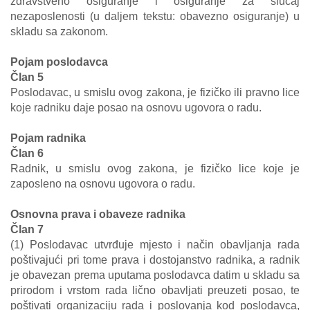
zdravstveno osiguranje i osiguranje za slučaj
nezaposlenosti (u daljem tekstu: obavezno osiguranje) u
skladu sa zakonom.
Pojam poslodavca
Član 5
Poslodavac, u smislu ovog zakona, je fizičko ili pravno lice
koje radniku daje posao na osnovu ugovora o radu.
Pojam radnika
Član 6
Radnik, u smislu ovog zakona, je fizičko lice koje je
zaposleno na osnovu ugovora o radu.
Osnovna prava i obaveze radnika
Član 7
(1) Poslodavac utvrđuje mjesto i način obavljanja rada
poštivajući pri tome prava i dostojanstvo radnika, a radnik
je obavezan prema uputama poslodavca datim u skladu sa
prirodom i vrstom rada lično obavljati preuzeti posao, te
poštivati organizaciju rada i poslovanja kod poslodavca,