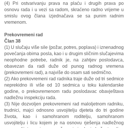
(4) Pri ostvarivanju prava na plaću i drugih prava po
osnovu rada i u vezi sa radom, skraćeno radno vrijeme u
smislu ovog člana izjednačava se sa punim radnim
vremenom.
Prekovremeni rad
Član 38
(1) U slučaju više sile (požar, potres, poplava) i iznenadnog
povećanja obima posla, kao i u drugim sličnim slučajevima
neophodne potrebe, radnik je, na zahtjev poslodavca,
obavezan da radi duže od punog radnog vremena
(prekovremeni rad), a najviše do osam sati sedmično.
(2) Ako prekovremeni rad radnika traje duže od tri sedmice
neprekidno ili više od 10 sedmica u toku kalendarske
godine, o prekovremenom radu poslodavac obavještava
nadležnu inspekciju rada.
(3) Nije dozvoljen prekovremeni rad maloljetnom radniku,
trudnici, majci odnosno usvojitelju djeteta do tri godine
života, kao i samohranom roditelju, samohranom
usvojitelju i licu kojem je na osnovu rješenja nadležnog