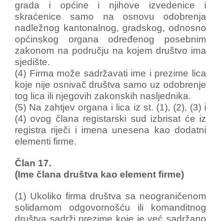
grada i općine i njihove izvedenice i
skraćenice samo na osnovu odobrenja
nadležnog kantonalnog, gradskog, odnosno
općinskog organa određenog posebnim
zakonom na području na kojem društvo ima
sjedište.
(4) Firma može sadržavati ime i prezime lica
koje nije osnivač društva samo uz odobrenje
tog lica ili njegovih zakonskih nasljednika.
(5) Na zahtjev organa i lica iz st. (1), (2), (3) i
(4) ovog člana registarski sud izbrisat će iz
registra riječi i imena unesena kao dodatni
elementi firme.
Član 17.
(Ime člana društva kao element firme)
(1) Ukoliko firma društva sa neograničenom
solidarnom odgovornošću ili komanditnog
društva sadrži prezime koje je već sadržano