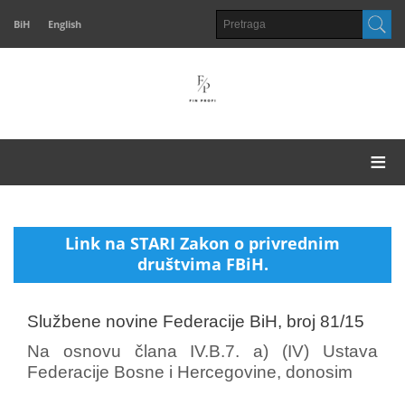
BiH
English
≡
Link na STARI Zakon o privrednim
društvima FBiH.
Službene novine Federacije BiH, broj 81/15
Na osnovu člana IV.B.7. a) (IV) Ustava
Federacije Bosne i Hercegovine, donosim