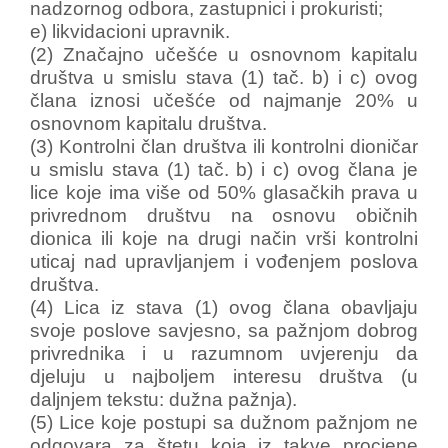
nadzornog odbora, zastupnici i prokuristi;
e) likvidacioni upravnik.
(2) Značajno učešće u osnovnom kapitalu
društva u smislu stava (1) tač. b) i c) ovog
člana iznosi učešće od najmanje 20% u
osnovnom kapitalu društva.
(3) Kontrolni član društva ili kontrolni dioničar
u smislu stava (1) tač. b) i c) ovog člana je
lice koje ima više od 50% glasačkih prava u
privrednom društvu na osnovu običnih
dionica ili koje na drugi način vrši kontrolni
uticaj nad upravljanjem i vođenjem poslova
društva.
(4) Lica iz stava (1) ovog člana obavljaju
svoje poslove savjesno, sa pažnjom dobrog
privrednika i u razumnom uvjerenju da
djeluju u najboljem interesu društva (u
daljnjem tekstu: dužna pažnja).
(5) Lice koje postupi sa dužnom pažnjom ne
odgovara za štetu koja iz takve procjene