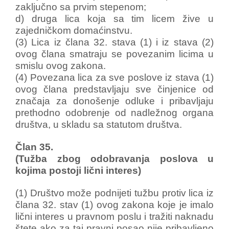
zaključno sa prvim stepenom;
d) druga lica koja sa tim licem žive u
zajedničkom domaćinstvu.
(3) Lica iz člana 32. stava (1) i iz stava (2)
ovog člana smatraju se povezanim licima u
smislu ovog zakona.
(4) Povezana lica za sve poslove iz stava (1)
ovog člana predstavljaju sve činjenice od
značaja za donošenje odluke i pribavljaju
prethodno odobrenje od nadležnog organa
društva, u skladu sa statutom društva.
Član 35.
(Tužba zbog odobravanja poslova u
kojima postoji lični interes)
(1) Društvo može podnijeti tužbu protiv lica iz
člana 32. stav (1) ovog zakona koje je imalo
lični interes u pravnom poslu i tražiti naknadu
štete ako za taj pravni posao nije pribavljeno