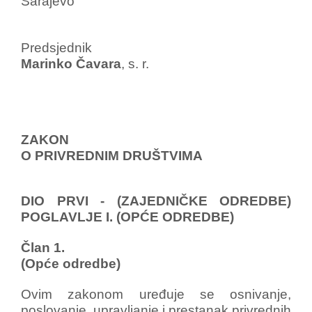
Sarajevo
Predsjednik
Marinko Čavara
, s. r.
ZAKON
O PRIVREDNIM DRUŠTVIMA
DIO PRVI - (ZAJEDNIČKE ODREDBE)
POGLAVLJE I. (OPĆE ODREDBE)
Član 1.
(Opće odredbe)
Ovim zakonom uređuje se osnivanje,
poslovanje, upravljanje i prestanak privrednih