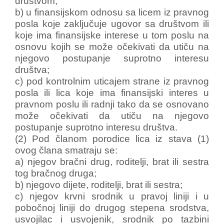
društvom;
b) u finansijskom odnosu sa licem iz pravnog
posla koje zaključuje ugovor sa društvom ili
koje ima finansijske interese u tom poslu na
osnovu kojih se može očekivati da utiču na
njegovo postupanje suprotno interesu
društva;
c) pod kontrolnim uticajem strane iz pravnog
posla ili lica koje ima finansijski interes u
pravnom poslu ili radnji tako da se osnovano
može očekivati da utiču na njegovo
postupanje suprotno interesu društva.
(2) Pod članom porodice lica iz stava (1)
ovog člana smatraju se:
a) njegov bračni drug, roditelji, brat ili sestra
tog bračnog druga;
b) njegovo dijete, roditelji, brat ili sestra;
c) njegov krvni srodnik u pravoj liniji i u
pobočnoj liniji do drugog stepena srodstva,
usvojilac i usvojenik, srodnik po tazbini