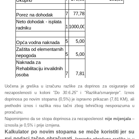
Uočena je greška u izračunu razlike za doprinos za osiguranje od
nezaposlenosti u koloni
"Do 30.6.25"
i
"Razlika/smanjenje"
. Iznos
doprinosa po novim stopama (0,5%) je ispravno prikazan (7,81 KM), ali
prethodni iznos i razlika nisu tačni zbog tehničkog nesporazuma u
proračunu.
Napominjemo da se stopa doprinosa za nezaposlenost
nije mijenjala
–
iznosila je 0,5% i prije izmjena.
Kalkulator po novim stopama se može koristiti jer su
svi podaci tačno obračunati
.
Ispravka obračuna razlika
je u