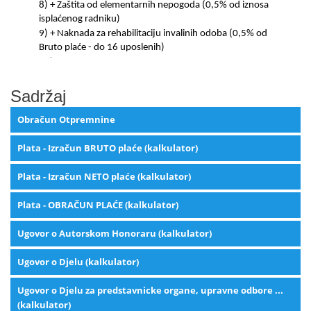
Sadržaj
Obračun Otpremnine
Plata - Izračun BRUTO plaće (kalkulator)
Plata - Izračun NETO plaće (kalkulator)
Plata - OBRAČUN PLAĆE (kalkulator)
Ugovor o Autorskom Honoraru (kalkulator)
Ugovor o Djelu (kalkulator)
Ugovor o Djelu za predstavnicke organe, upravne odbore ...
(kalkulator)